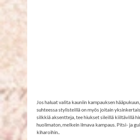
Jos haluat valita kauniin kampauksen hääpukuun, s
suhteessa stylisteillä on myös joitain yksinkertaisia
silkkiä aksentteja, tee hiukset sileillä kiiltävillä
huolimaton, melkein ilmava kampaus. Pitsi- ja gu
kiharoihin..