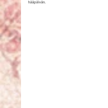
hääpäivän.