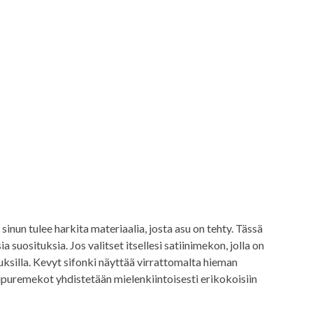
inun tulee harkita materiaalia, josta asu on tehty. Tässä
 ​​suosituksia. Jos valitset itsellesi satiinimekon, jolla on
 hiuksilla. Kevyt sifonki näyttää virrattomalta hieman
ipuremekot yhdistetään mielenkiintoisesti erikokoisiin