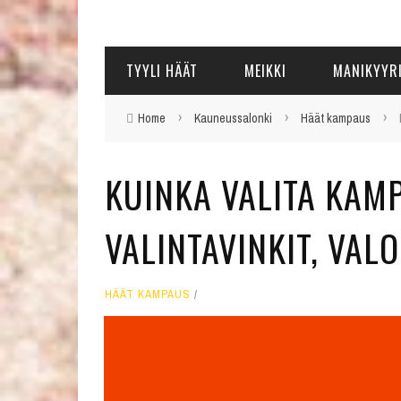
TYYLI HÄÄT
MEIKKI
MANIKYYR
›
›
›
Home
Kauneussalonki
Häät kampaus
KUINKA VALITA KAM
VALINTAVINKIT, VAL
HÄÄT KAMPAUS