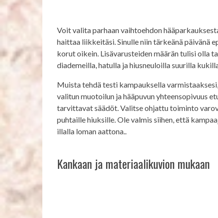
Voit valita parhaan vaihtoehdon hääparkauksest
haittaa liikkeitäsi. Sinulle niin tärkeänä päivänä
korut oikein. Lisävarusteiden määrän tulisi olla t
diademeilla, hatulla ja hiusneuloilla suurilla kukil
Muista tehdä testi kampauksella varmistaaksesi, 
valitun muotoilun ja hääpuvun yhteensopivuus etu
tarvittavat säädöt. Valitse ohjattu toiminto varo
puhtaille hiuksille. Ole valmis siihen, että kampa
illalla loman aattona..
Kankaan ja materiaalikuvion mukaan