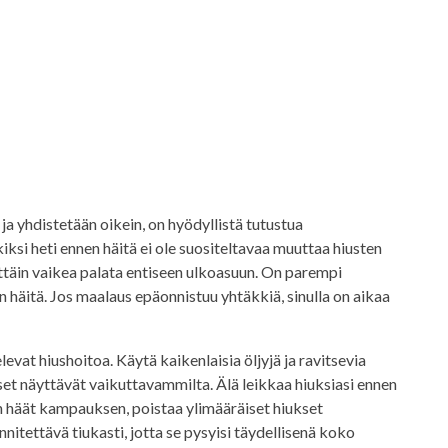
a yhdistetään oikein, on hyödyllistä tutustua
ksi heti ennen häitä ei ole suositeltavaa muuttaa hiusten
erittäin vaikea palata entiseen ulkoasuun. On parempi
n häitä. Jos maalaus epäonnistuu yhtäkkiä, sinulla on aikaa
vat hiushoitoa. Käytä kaikenlaisia ​​öljyjä ja ravitsevia
kset näyttävät vaikuttavammilta. Älä leikkaa hiuksiasi ennen
an häät kampauksen, poistaa ylimääräiset hiukset
nnitettävä tiukasti, jotta se pysyisi täydellisenä koko