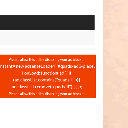
instant= new adsenseLoader( '#quads-ad3-place',
{ onLoad: function( ad ){ if
(ad.classList.contains("quads-ll")) {
ad.classList.remove("quads-ll"); } } });