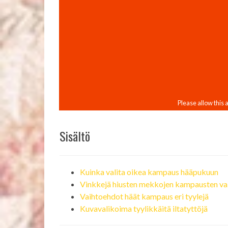
Sisältö
Kuinka valita oikea kampaus hääpukuun
Vinkkejä hiusten mekkojen kampausten val
Vaihtoehdot häät kampaus eri tyylejä
Kuvavalikoima tyylikkäitä iltatyttöjä