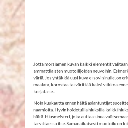
Jotta morsiamen kuvan kaikki elementit valitaan j
ammattilaisten muotoilijoiden neuvoihin. Esimerki
väriä. Jos yhtäkkiä uusi kuva ei sovi sinulle, on 
maalata, korostaa tai värittää kaksi viikkoa enne
korjata se..
Noin kuukautta ennen häitä asiantuntijat suosittele
naamioita. Hyvin hoidetuilla hiuksilla kaikki hiu
häitä. Hiusmeisteri, joka auttaa sinua valitsema
tarvittaessa itse. Samanaikaisesti muotoilu on kii