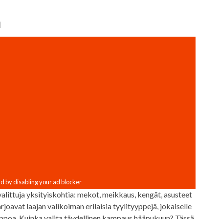
n
littuja yksityiskohtia: mekot, meikkaus, kengät, asusteet
avat laajan valikoiman erilaisia ​​tyylityyppejä, jokaiselle
helppoa. Kuinka valita täydellinen kampaus hääpukuun? Tässä