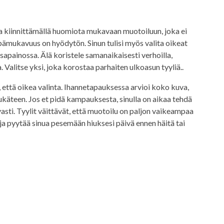
a kiinnittämällä huomiota mukavaan muotoiluun, joka ei
 epämukavuus on hyödytön. Sinun tulisi myös valita oikeat
asapainossa. Älä koristele samanaikaisesti verhoilla,
la. Valitse yksi, joka korostaa parhaiten ulkoasun tyyliä..
että oikea valinta. Ihannetapauksessa arvioi koko kuva,
käteen. Jos et pidä kampauksesta, sinulla on aikaa tehdä
vasti. Tyylit väittävät, että muotoilu on paljon vaikeampaa
aja pyytää sinua pesemään hiuksesi päivä ennen häitä tai