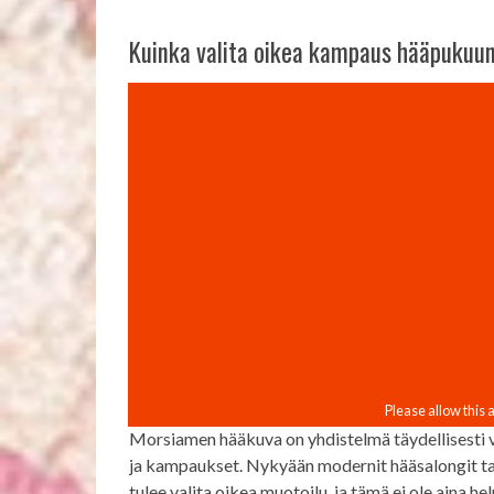
Kuinka valita oikea kampaus hääpukuu
Morsiamen hääkuva on yhdistelmä täydellisesti va
ja kampaukset. Nykyään modernit hääsalongit tarjo
tulee valita oikea muotoilu, ja tämä ei ole aina 