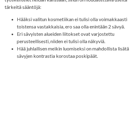
tärkeitä sääntöjä:
Hääksi valitun kosmetiikan ei tulisi olla voimakkaasti
toistensa vastakkaisia, ero saa olla enintään 2 sävyä.
Eri sävyisten alueiden liitokset ovat varjostettu
perusteellisesti, niiden ei tulisi olla näkyviä.
Hää juhlallisen meikin luomiseksi on mahdollista lisätä
sävyjen kontrastia korostaa poskipäät.