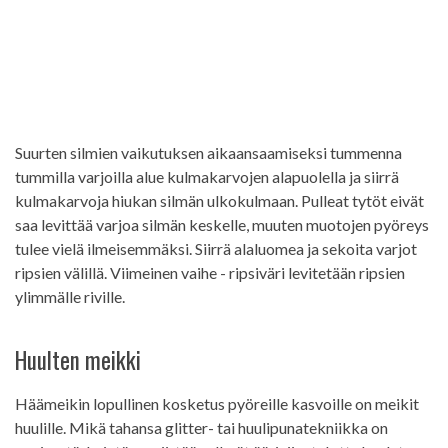
Suurten silmien vaikutuksen aikaansaamiseksi tummenna
tummilla varjoilla alue kulmakarvojen alapuolella ja siirrä
kulmakarvoja hiukan silmän ulkokulmaan. Pulleat tytöt eivät
saa levittää varjoa silmän keskelle, muuten muotojen pyöreys
tulee vielä ilmeisemmäksi. Siirrä alaluomea ja sekoita varjot
ripsien välillä. Viimeinen vaihe - ripsiväri levitetään ripsien
ylimmälle riville.
Huulten meikki
Häämeikin lopullinen kosketus pyöreille kasvoille on meikit
huulille. Mikä tahansa glitter- tai huulipunatekniikka on