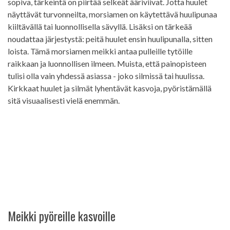
sopiva, tärkeintä on piirtää selkeät ääriviivat. Jotta huulet
näyttävät turvonneilta, morsiamen on käytettävä huulipunaa
kiiltävällä tai luonnollisella sävyllä. Lisäksi on tärkeää
noudattaa järjestystä: peitä huulet ensin huulipunalla, sitten
loista. Tämä morsiamen meikki antaa pulleille tytöille
raikkaan ja luonnollisen ilmeen. Muista, että painopisteen
tulisi olla vain yhdessä asiassa - joko silmissä tai huulissa.
Kirkkaat huulet ja silmät lyhentävät kasvoja, pyöristämällä
sitä visuaalisesti vielä enemmän.
Meikki pyöreille kasvoille