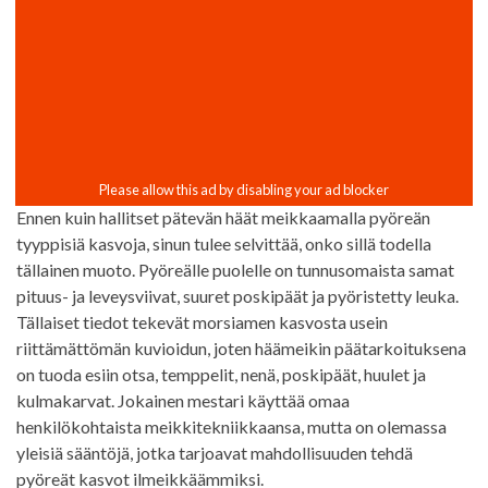
Ennen kuin hallitset pätevän häät meikkaamalla pyöreän
tyyppisiä kasvoja, sinun tulee selvittää, onko sillä todella
tällainen muoto. Pyöreälle puolelle on tunnusomaista samat
pituus- ja leveysviivat, suuret poskipäät ja pyöristetty leuka.
Tällaiset tiedot tekevät morsiamen kasvosta usein
riittämättömän kuvioidun, joten häämeikin päätarkoituksena
on tuoda esiin otsa, temppelit, nenä, poskipäät, huulet ja
kulmakarvat. Jokainen mestari käyttää omaa
henkilökohtaista meikkitekniikkaansa, mutta on olemassa
yleisiä sääntöjä, jotka tarjoavat mahdollisuuden tehdä
pyöreät kasvot ilmeikkäämmiksi.