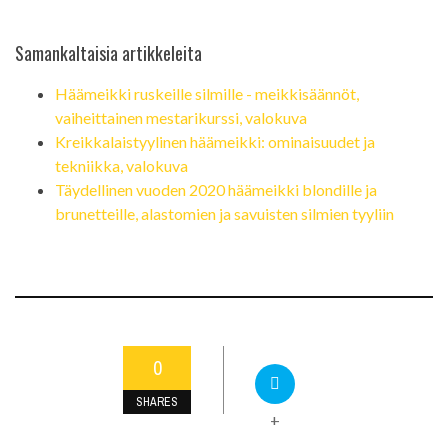
Samankaltaisia ​​artikkeleita
Häämeikki ruskeille silmille - meikkisäännöt,
vaiheittainen mestarikurssi, valokuva
Kreikkalaistyylinen häämeikki: ominaisuudet ja
tekniikka, valokuva
Täydellinen vuoden 2020 häämeikki blondille ja
brunetteille, alastomien ja savuisten silmien tyyliin
0
SHARES
+