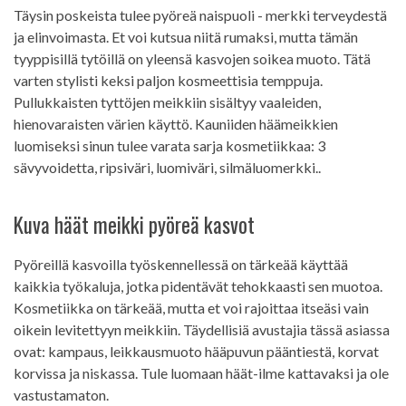
Täysin poskeista tulee pyöreä naispuoli - merkki terveydestä
ja elinvoimasta. Et voi kutsua niitä rumaksi, mutta tämän
tyyppisillä tytöillä on yleensä kasvojen soikea muoto. Tätä
varten stylisti keksi paljon kosmeettisia temppuja.
Pullukkaisten tyttöjen meikkiin sisältyy vaaleiden,
hienovaraisten värien käyttö. Kauniiden häämeikkien
luomiseksi sinun tulee varata sarja kosmetiikkaa: 3
sävyvoidetta, ripsiväri, luomiväri, silmäluomerkki..
Kuva häät meikki pyöreä kasvot
Pyöreillä kasvoilla työskennellessä on tärkeää käyttää
kaikkia työkaluja, jotka pidentävät tehokkaasti sen muotoa.
Kosmetiikka on tärkeää, mutta et voi rajoittaa itseäsi vain
oikein levitettyyn meikkiin. Täydellisiä avustajia tässä asiassa
ovat: kampaus, leikkausmuoto hääpuvun pääntiestä, korvat
korvissa ja niskassa. Tule luomaan häät-ilme kattavaksi ja ole
vastustamaton.