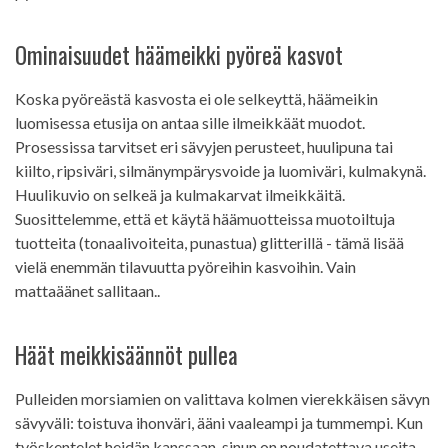
Ominaisuudet häämeikki pyöreä kasvot
Koska pyöreästä kasvosta ei ole selkeyttä, häämeikin
luomisessa etusija on antaa sille ilmeikkäät muodot.
Prosessissa tarvitset eri sävyjen perusteet, huulipuna tai
kiilto, ripsiväri, silmänympärysvoide ja luomiväri, kulmakynä.
Huulikuvio on selkeä ja kulmakarvat ilmeikkäitä.
Suosittelemme, että et käytä häämuotteissa muotoiltuja
tuotteita (tonaalivoiteita, punastua) glitterillä - tämä lisää
vielä enemmän tilavuutta pyöreihin kasvoihin. Vain
mattaäänet sallitaan..
Häät meikkisäännöt pullea
Pulleiden morsiamien on valittava kolmen vierekkäisen sävyn
sävyväli: toistuva ihonväri, ääni vaaleampi ja tummempi. Kun
työskentelet heidän kanssaan, sinun on noudatettava useita