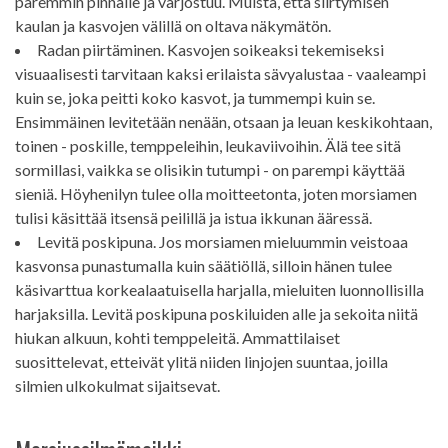
paremmin pinnalle ja varjostuu. Muista, että siirtymisen
kaulan ja kasvojen välillä on oltava näkymätön.
Radan piirtäminen. Kasvojen soikeaksi tekemiseksi
visuaalisesti tarvitaan kaksi erilaista sävyalustaa - vaaleampi
kuin se, joka peitti koko kasvot, ja tummempi kuin se.
Ensimmäinen levitetään nenään, otsaan ja leuan keskikohtaan,
toinen - poskille, temppeleihin, leukaviivoihin. Älä tee sitä
sormillasi, vaikka se olisikin tutumpi - on parempi käyttää
sieniä. Höyhenilyn tulee olla moitteetonta, joten morsiamen
tulisi käsittää itsensä peilillä ja istua ikkunan ääressä.
Levitä poskipuna. Jos morsiamen mieluummin veistoaa
kasvonsa punastumalla kuin säätiöllä, silloin hänen tulee
käsivarttua korkealaatuisella harjalla, mieluiten luonnollisilla
harjaksilla. Levitä poskipuna poskiluiden alle ja sekoita niitä
hiukan alkuun, kohti temppeleitä. Ammattilaiset
suosittelevat, etteivät ylitä niiden linjojen suuntaa, joilla
silmien ulkokulmat sijaitsevat.