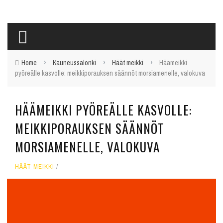
›
›
›
Home
Kauneussalonki
Häät meikki
Häämeikki
pyöreälle kasvolle: meikkiporauksen säännöt morsiamenelle, valokuva
HÄÄMEIKKI PYÖREÄLLE KASVOLLE:
MEIKKIPORAUKSEN SÄÄNNÖT
MORSIAMENELLE, VALOKUVA
HÄÄT MEIKKI