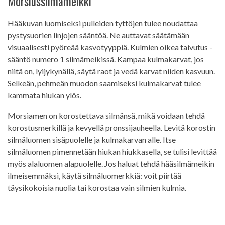
Morsiussilmämeikki
Hääkuvan luomiseksi pulleiden tyttöjen tulee noudattaa
pystysuorien linjojen sääntöä. Ne auttavat säätämään
visuaalisesti pyöreää kasvotyyppiä. Kulmien oikea taivutus -
sääntö numero 1 silmämeikissä. Kampaa kulmakarvat, jos
niitä on, lyijykynällä, säytä raot ja vedä karvat niiden kasvuun.
Selkeän, pehmeän muodon saamiseksi kulmakarvat tulee
kammata hiukan ylös.
Morsiamen on korostettava silmänsä, mikä voidaan tehdä
korostusmerkillä ja kevyellä pronssijauheella. Levitä korostin
silmäluomen sisäpuolelle ja kulmakarvan alle. Itse
silmäluomen pimennetään hiukan hiukkasella, se tulisi levittää
myös alaluomen alapuolelle. Jos haluat tehdä hääsilmämeikin
ilmeisemmäksi, käytä silmäluomerkkiä: voit piirtää
täysikokoisia nuolia tai korostaa vain silmien kulmia.