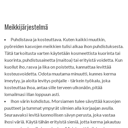
Meikkijärjestelmä
Puhdistava ja kosteuttava. Kuten kaikki muutkin,
pyöreiden kasvojen meikkien tulisi alkaa ihon puhdistuksesta.
Tätä tarkoitusta varten käytetään kosmeettista kuorinta tai
kuorinta, puhdistusainetta (maitoa) tai erityistä voidetta. Kun
kuollut iho, rasva ja lika on poistettu, kannattaa levittää
kosteusvoidetta. Odota muutama minuutti, kunnes kerma
imeytyy, ja aloita levitys pohjalle - tärkein työkalu, joka
kosteuttaa ihoa, antaa sille terveen ulkonäön, pitää
lomailmasi illan loppuun asti.
Ihon värin kohdistus. Morsiamen tulee sävyttää kasvojen
puutteet ja tummat ympyrät silmien alla korjaajan avulla.
Seuraavaksi levitä luonnollisen sävyn perusta, joka vastaa
ihosi väriä. Käytä tähän erityistä sieniä, jotta kerma jakautuu