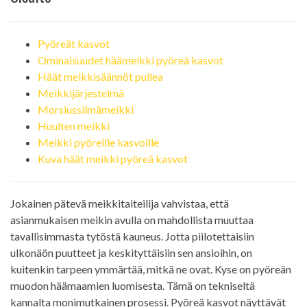
Pyöreät kasvot
Ominaisuudet häämeikki pyöreä kasvot
Häät meikkisäännöt pullea
Meikkijärjestelmä
Morsiussilmämeikki
Huulten meikki
Meikki pyöreille kasvoille
Kuva häät meikki pyöreä kasvot
Jokainen pätevä meikkitaiteilija vahvistaa, että
asianmukaisen meikin avulla on mahdollista muuttaa
tavallisimmasta tytöstä kauneus. Jotta piilotettaisiin
ulkonäön puutteet ja keskityttäisiin sen ansioihin, on
kuitenkin tarpeen ymmärtää, mitkä ne ovat. Kyse on pyöreän
muodon häämaamien luomisesta. Tämä on tekniseltä
kannalta monimutkainen prosessi. Pyöreä kasvot näyttävät