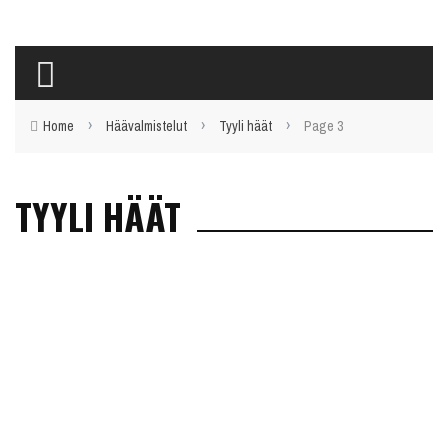
›
›
›
Home
Häävalmistelut
Tyyli häät
Page 3
TYYLI HÄÄT