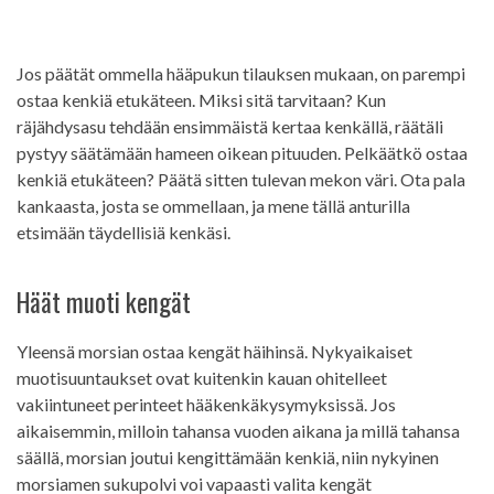
Jos päätät ommella hääpukun tilauksen mukaan, on parempi
ostaa kenkiä etukäteen. Miksi sitä tarvitaan? Kun
räjähdysasu tehdään ensimmäistä kertaa kenkällä, räätäli
pystyy säätämään hameen oikean pituuden. Pelkäätkö ostaa
kenkiä etukäteen? Päätä sitten tulevan mekon väri. Ota pala
kankaasta, josta se ommellaan, ja mene tällä anturilla
etsimään täydellisiä kenkäsi.
Häät muoti kengät
Yleensä morsian ostaa kengät häihinsä. Nykyaikaiset
muotisuuntaukset ovat kuitenkin kauan ohitelleet
vakiintuneet perinteet hääkenkäkysymyksissä. Jos
aikaisemmin, milloin tahansa vuoden aikana ja millä tahansa
säällä, morsian joutui kengittämään kenkiä, niin nykyinen
morsiamen sukupolvi voi vapaasti valita kengät