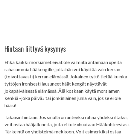
Hintaan liittyvä kysymys
Ehkä kaikki morsiamet eivät ole valmiita antamaan upeita
rahasummia hääkengille, joita hän voi käyttää vain kerran
(toivottavasti) kerran elämässä. Jokainen tyttö tietää kuinka
tyttöjen ironisesti lausuneet häät kengät näyttävät
jokapäiväisessä elämässä. Älä koskaan käytä morsiamen
kenkiä «joka päivä» tai jonkinlainen juhla vain, jos se ei ole
hääsi!
Takaisin hintaan. Jos sinulla on anteeksi rahaa yhdeksi iltaksi,
voit ostaa hääjalkineita, joita ei tule «huutaa» Hääkohteestasi.
Tärkeintä on yhdistelmä mekkoon. Voit esimerkiksi ostaa