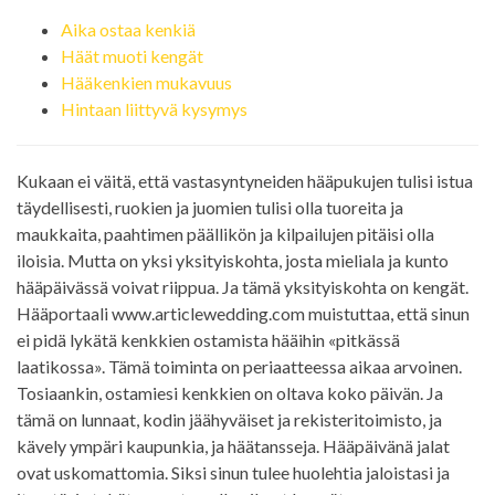
Aika ostaa kenkiä
Häät muoti kengät
Hääkenkien mukavuus
Hintaan liittyvä kysymys
Kukaan ei väitä, että vastasyntyneiden hääpukujen tulisi istua
täydellisesti, ruokien ja juomien tulisi olla tuoreita ja
maukkaita, paahtimen päällikön ja kilpailujen pitäisi olla
iloisia. Mutta on yksi yksityiskohta, josta mieliala ja kunto
hääpäivässä voivat riippua. Ja tämä yksityiskohta on kengät.
Hääportaali www.articlewedding.com muistuttaa, että sinun
ei pidä lykätä kenkkien ostamista hääihin «pitkässä
laatikossa». Tämä toiminta on periaatteessa aikaa arvoinen.
Tosiaankin, ostamiesi kenkkien on oltava koko päivän. Ja
tämä on lunnaat, kodin jäähyväiset ja rekisteritoimisto, ja
kävely ympäri kaupunkia, ja häätansseja. Hääpäivänä jalat
ovat uskomattomia. Siksi sinun tulee huolehtia jaloistasi ja