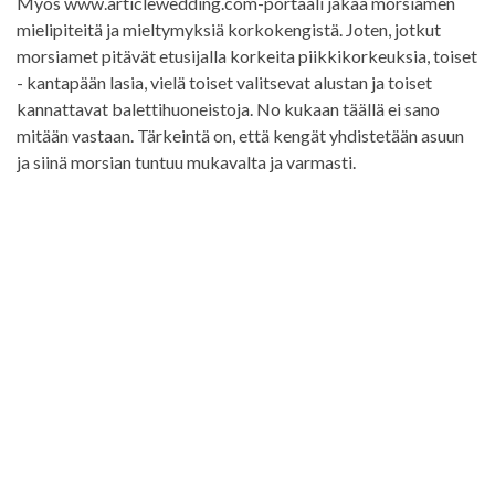
Myös www.articlewedding.com-portaali jakaa morsiamen
mielipiteitä ja mieltymyksiä korkokengistä. Joten, jotkut
morsiamet pitävät etusijalla korkeita piikkikorkeuksia, toiset
- kantapään lasia, vielä toiset valitsevat alustan ja toiset
kannattavat balettihuoneistoja. No kukaan täällä ei sano
mitään vastaan. Tärkeintä on, että kengät yhdistetään asuun
ja siinä morsian tuntuu mukavalta ja varmasti.