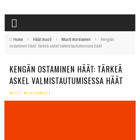
›
›
›
Home
Häät muoti
Muoti morsiamen
Kengän
ostaminen häät: tärkeä askel valmistautumisessa häät
KENGÄN OSTAMINEN HÄÄT: TÄRKEÄ
ASKEL VALMISTAUTUMISESSA HÄÄT
MUOTI MORSIAMEN