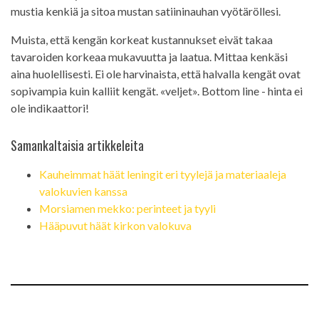
mustia kenkiä ja sitoa mustan satiininauhan vyötäröllesi.
Muista, että kengän korkeat kustannukset eivät takaa
tavaroiden korkeaa mukavuutta ja laatua. Mittaa kenkäsi
aina huolellisesti. Ei ole harvinaista, että halvalla kengät ovat
sopivampia kuin kalliit kengät. «veljet». Bottom line - hinta ei
ole indikaattori!
Samankaltaisia ​​artikkeleita
Kauheimmat häät leningit eri tyylejä ja materiaaleja
valokuvien kanssa
Morsiamen mekko: perinteet ja tyyli
Hääpuvut häät kirkon valokuva